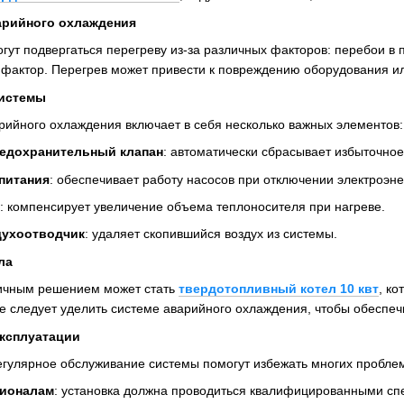
арийного охлаждения
гут подвергаться перегреву из-за различных факторов: перебои в 
 фактор. Перегрев может привести к повреждению оборудования и
системы
ийного охлаждения включает в себя несколько важных элементов:
редохранительный клапан
: автоматически сбрасывает избыточное
питания
: обеспечивает работу насосов при отключении электроэне
: компенсирует увеличение объема теплоносителя при нагреве.
духоотводчик
: удаляет скопившийся воздух из системы.
ла
ичным решением может стать
твердотопливный котел 10 квт
, ко
е следует уделить системе аварийного охлаждения, чтобы обеспеч
эксплуатации
егулярное обслуживание системы помогут избежать многих пробле
сионалам
: установка должна проводиться квалифицированными сп