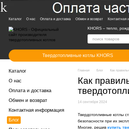
Перейти к основному контенту
Каталог
О нас
Оплата и доставка
Обмен и возврат
Контактная
KHORS – тепло, рож
Твердотопливные котлы KHORS
Каталог
Главная
Блог
Как правиль
Как правил
О нас
твердотопл
Оплата и доставка
Обмен и возврат
14 сентября 2024
Контактная информация
Твердотопливные котлы ст
Блог
безопасности при их эксп
Многие, решив
купить тв