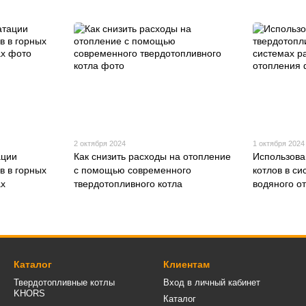
2 октября 2024
1 октября 2024
ации
Как снизить расходы на отопление
Использова
в в горных
с помощью современного
котлов в с
ах
твердотопливного котла
водяного о
Каталог
Клиентам
Твердотопливные котлы
Вход в личный кабинет
KHORS
Каталог