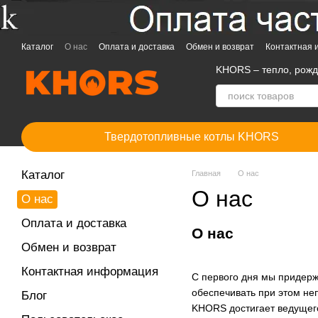
Перейти к основному контенту
Каталог
О нас
Оплата и доставка
Обмен и возврат
Контактная
KHORS – тепло, рож
Твердотопливные котлы KHORS
Каталог
Главная
О нас
О нас
О нас
Оплата и доставка
О нас
Обмен и возврат
Контактная информация
С первого дня мы придерж
обеспечивать при этом не
Блог
KHORS достигает ведущего