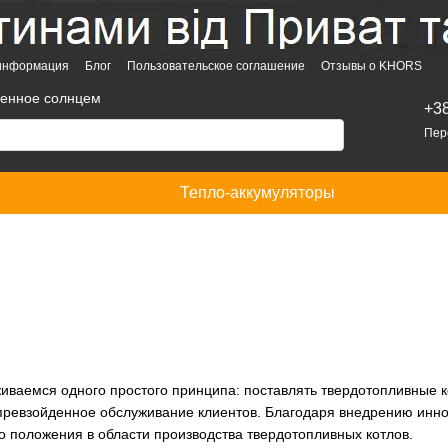
 информация
Блог
Пользовательское соглашение
Отзывы о KHORS
денное солнцем
+3
Пер
Тепло-аккумуляторы
иваемся одного простого принципа: поставлять твердотопливные 
превзойденное обслуживание клиентов. Благодаря внедрению инн
 положения в области производства твердотопливных котлов.