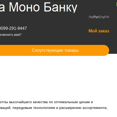
Укр
Рус
Eng
Pol
8099-291-9447
Мой заказ
езвонить вам?
Сопутствующие товары
котлы высочайшего качества по оптимальным ценам и
оваций, передовым технологиям и расширению ассортимента,