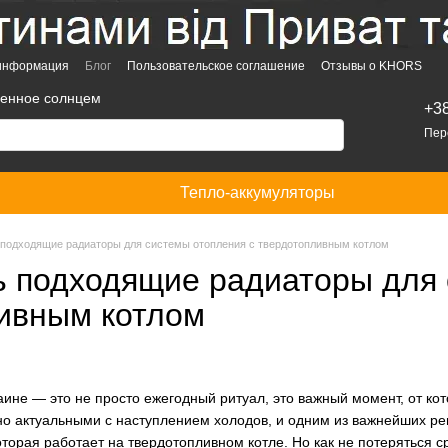
 информация
Блог
Пользовательское соглашение
Отзывы о KHORS
денное солнцем
+3
Пер
Тепло-аккумуляторы
 подходящие радиаторы для системы отопления с твердотопливным котлом
ь подходящие радиаторы для 
ивным котлом
аине — это не просто ежегодный ритуал, это важный момент, от ко
но актуальными с наступлением холодов, и одним из важнейших р
оторая работает на твердотопливном котле. Но как не потеряться 