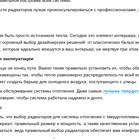
авильной настройке всей системы.
сти радиаторов лучше проконсультироваться с профессионалами, к
и быть просто источником тепла. Сегодня это элемент интерьера,
 огромный выбор дизайнерских решений: от классических белых м
 которые идеально впишутся в ваш интерьер, не жертвуя при это
и эксплуатации
ще не конец пути. Важно также правильно установить их, чтобы о
змещены так, чтобы тепло равномерно распределялось по всей к
ляет создать барьер для холодного воздуха, поступающего с улицы.
ом обслуживании системы отопления. Даже самые
лучшие твердот
оверке, чтобы система работала надежно и долго.
о
ать, что выбор радиаторов для системы отопления с твердотопливн
риал, правильный размер и мощность, а также качественная устано
ваться, ведь правильный выбор радиаторов обеспечит вам комфорт