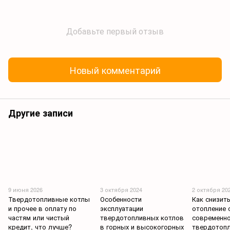
Добавьте первый отзыв
Новый комментарий
Другие записи
9 июня 2026
3 октября 2024
2 октября 20
Твердотопливные котлы
Особенности
Как снизит
и прочее в оплату по
эксплуатации
отопление
частям или чистый
твердотопливных котлов
современн
кредит, что лучше?
в горных и высокогорных
твердотопл