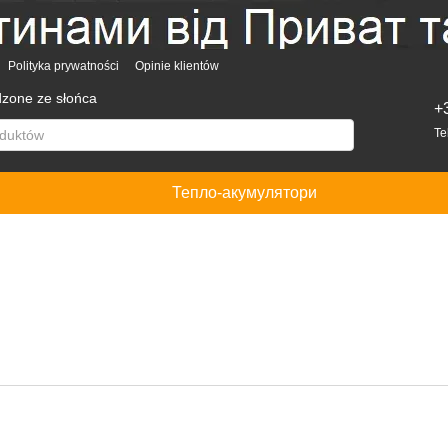
Polityka prywatności
Opinie klientów
dzone ze słońca
+
Te
Тепло-акумулятори