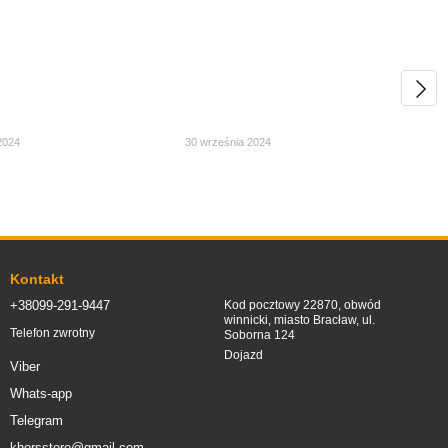
2024
30 września 2024
Kontakt
+38099-291-9447
Kod pocztowy 22870, obwód
winnicki, miasto Bracław, ul.
Telefon zwrotny
Soborna 124
Dojazd
Viber
Whats-app
Telegram
khorsstore@gmail.com