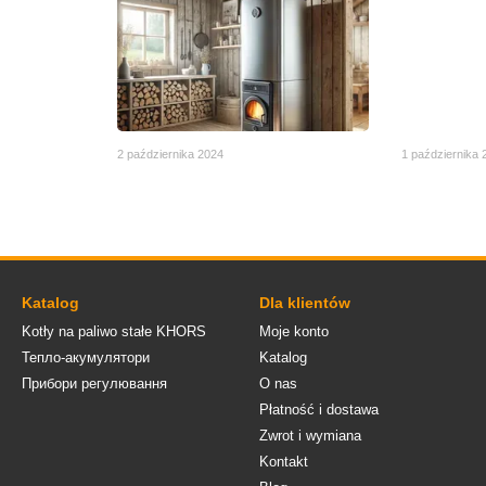
2 października 2024
1 października 
Katalog
Dla klientów
Kotły na paliwo stałe KHORS
Moje konto
Тепло-акумулятори
Katalog
Прибори регулювання
O nas
Płatność i dostawa
Zwrot i wymiana
Kontakt