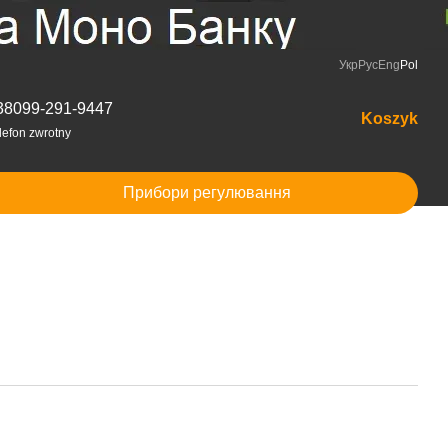
Укр
Рус
Eng
Pol
38099-291-9447
Koszyk
lefon zwrotny
Прибори регулювання