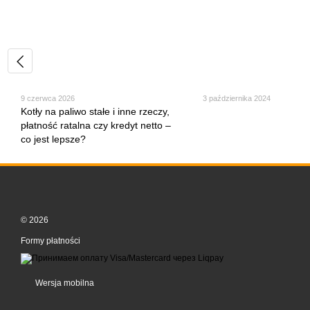
9 czerwca 2026
3 października 2024
Kotły na paliwo stałe i inne rzeczy,
płatność ratalna czy kredyt netto –
co jest lepsze?
© 2026
Formy płatności
Wersja mobilna