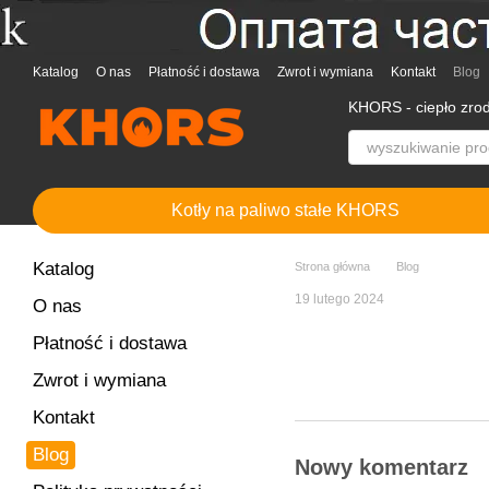
Przejdź do głównej treści
Katalog
O nas
Płatność i dostawa
Zwrot i wymiana
Kontakt
Blog
KHORS - ciepło zro
Kotły na paliwo stałe KHORS
Katalog
Strona główna
Blog
19 lutego 2024
O nas
Płatność i dostawa
Zwrot i wymiana
Kontakt
Blog
Nowy komentarz