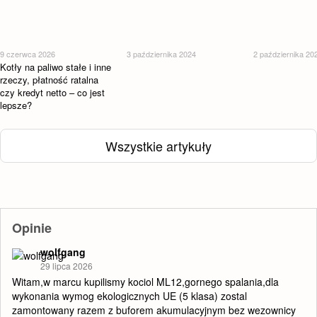
9 czerwca 2026
3 października 2024
2 października 20
Kotły na paliwo stałe i inne
rzeczy, płatność ratalna
czy kredyt netto – co jest
lepsze?
Wszystkie artykuły
Opinie
wolfgang
29 lipca 2026
Witam,w marcu kupilismy kociol ML12,gornego spalania,dla
wykonania wymog ekologicznych UE (5 klasa) zostal
zamontowany razem z buforem akumulacyjnym bez wezownicy