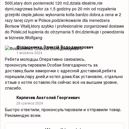
500l,stary dom poniemecki 120 m2,dziala idealnie,nie
dymi,nagrzewa bufor za 1,5 godziny po 20 min od rozpalenia
grzejniki cieple,jakosc wykonania kotla bardzo dobra,a cena w 2
razy tanej czym w Polsce,podzienkowanie dla menedzera
Borisow Vitalij,ktory szybko i profesionalnie zorganizowal dostawe
do Polski,od kupienia do otrzymania 5 dni,dzienkuje i powodzenia
w biznesie,Wolfgang
Філімоненко Олексій Володимирович
1 września 2024
Ребята молодцы.Оперативно связались,
проконсультировали.Особая благодарность за
доставку,были заморочки с адресной доставкой,ребята
порешали,пару дней,и котел дома.Как установлю, отдельно
отзыв о котле оставлю.На сейчас всё на высшем уровне,
спасибо.
Кирпичев Анатолий Георгиевич
26 czerwca 2024
Быстро ответили, проконсультировали и отправили товар.
Рекомендую всем.