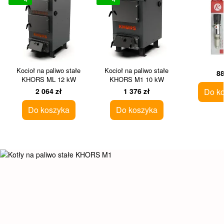
Kocioł na paliwo stałe
Kocioł na paliwo stałe
88
KHORS ML 12 kW
KHORS M1 10 kW
2 064 zł
1 376 zł
Do k
Do koszyka
Do koszyka