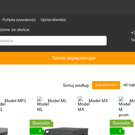
Polityka prywatności
Opinie klientów
dzone ze słońca
+
Te
Тепло-акумулятори
popularności
od naj
Sortuj według:
Model МP1
Model ML
Model МX
Mo
Bestseller
Bestseller
4
4