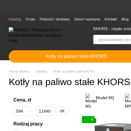
Przejdź do głównej treści
Katalog
O nas
Płatność i dostawa
Zwrot i wymiana
Kontakt
Blog
KHORS - ciepło zro
Kotły na paliwo stałe KHORS
Strona główna
Katalog
Kotły na paliwo stałe KHORS
Kotły na paliwo stałe KHORS
Model М1
Cena, zł
Od Cena, zł
Do Cena, zł
OK
4
Rodzaj pracy