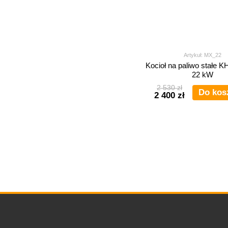
Artykuł: MX_22
Kocioł na paliwo stałe
22 kW
2 530 zł
Do kos
2 400 zł