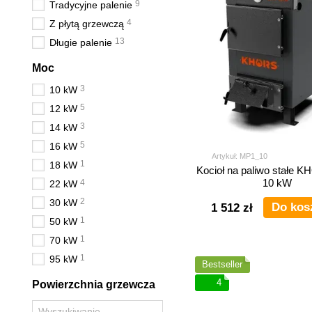
9
Tradycyjne palenie
4
Z płytą grzewczą
13
Długie palenie
Moc
3
10 kW
5
12 kW
3
14 kW
5
16 kW
Artykuł: MP1_10
1
18 kW
Kocioł na paliwo stałe
10 kW
4
22 kW
2
30 kW
Do kos
1 512 zł
1
50 kW
1
70 kW
1
95 kW
Bestseller
4
Powierzchnia grzewcza