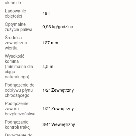
układzie
Ładowanie
49 l
objętości
Optymalne
0,93 kg/godzinę
zużycie paliwa
Średnica
zewnętrzna
127 mm
wiertła
Wysokość
komina
(minimalna dla
4,5 m
ciągu
naturalnego)
Podłączenie do
odpływu płynu
1/2" Zewnętrzny
chłodzącego
Podłączenie
zaworu
1/2" Zewnętrzny
bezpieczeństwa
Podłączanie
3/4" Wewnętrzny
kontroli trakcji
Dołączenie do