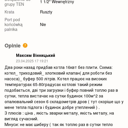
1 1/2" Wewnętrzny
grupy TEN
Krata
Ruszty
Port pod
końcówką
Nie
palnika
Opinie
7
Максим Вінницький
23.04.2025 17 19:21
Два роки назад придбав котла 16квт без плити. Схема:
котел_ триходовий_ хлопковий клапан( для роботи без
насоса)_ буфер 500 літрів. Котел працює на високих
температурах 65-80градусах котлові такий режим
подобається, дві три загрузки і буфер повний топлю раз в
сутки, тепла вистачає на сутки будинок 100м^2 за
опалювальний сезон 6 складометрів дров ( тут скоріше що у
мене тепла підлога і будинок добре утеплений ) .
З плюсів : ціна , якість зварки металу, якість металу, на
вигляд сучасний.
Мінуси: не має шиберу ( так як топлю раз в сутки тепло