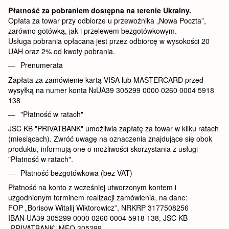
Płatność za pobraniem dostępna na terenie Ukrainy.
Opłata za towar przy odbiorze u przewoźnika „Nowa Poczta”,
zarówno gotówką, jak i przelewem bezgotówkowym.
Usługa pobrania opłacana jest przez odbiorcę w wysokości 20
UAH oraz 2% od kwoty pobrania.
Prenumerata
Zapłata za zamówienie kartą VISA lub MASTERCARD przed
wysyłką na numer konta №UA39 305299 0000 0260 0004 5918
138
"Płatność w ratach"
JSC KB "PRIVATBANK" umożliwia zapłatę za towar w kilku ratach
(miesiącach). Zwróć uwagę na oznaczenia znajdujące się obok
produktu, informują one o możliwości skorzystania z usługi -
"Płatność w ratach".
Płatność bezgotówkowa (bez VAT)
Płatność na konto z wcześniej utworzonym kontem i
uzgodnionym terminem realizacji zamówienia, na dane:
FOP „Borisow Witalij Wiktorowicz”, NRKRP 3177508256
IBAN UA39 305299 0000 0260 0004 5918 138, JSC KB
„PRIVATBANK” MFO
305299