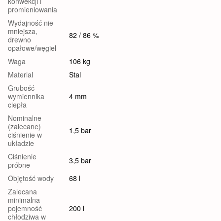
konwekcji i
promieniowania
Wydajność nie
mniejsza,
82 / 86 %
drewno
opałowe/węgiel
Waga
106 kg
Material
Stal
Grubość
wymiennika
4 mm
ciepła
Nominalne
(zalecane)
1,5 bar
ciśnienie w
układzie
Ciśnienie
3,5 bar
próbne
Objętość wody
68 l
Zalecana
minimalna
pojemność
200 l
chłodziwa w