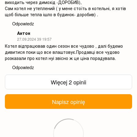
виходить через димохід -ДОРОБИВ),
Сам котел не утеплений ( у мене стоїть в котельні, я хотів
щоб більше тепла ішло в будинок- доробив) .
Odpowiedz
Антон
27.09.2024 39 19:57
Котел відпрацював один сезон все чудово , далі будемо
дивитися поки що все влаштовує.Продавці все чудово
розказали про котел нуі звісно ж це ціна порадувала.
Odpowiedz
Więcej 2 opinii
Napisz opinię