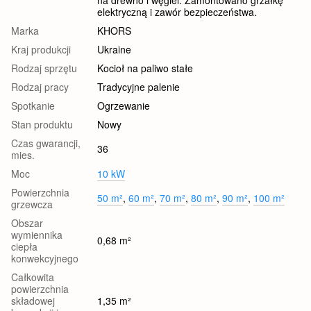
na drewno i węgiel. Zamontowano grzałkę
elektryczną i zawór bezpieczeństwa.
Marka
KHORS
Kraj produkcji
Ukraine
Rodzaj sprzętu
Kocioł na paliwo stałe
Rodzaj pracy
Tradycyjne palenie
Spotkanie
Ogrzewanie
Stan produktu
Nowy
Czas gwarancji,
36
mies.
Moc
10 kW
Powierzchnia
50 m²
,
60 m²
,
70 m²
,
80 m²
,
90 m²
,
100 m²
grzewcza
Obszar
wymiennika
0,68 m²
ciepła
konwekcyjnego
Całkowita
powierzchnia
składowej
1,35 m²