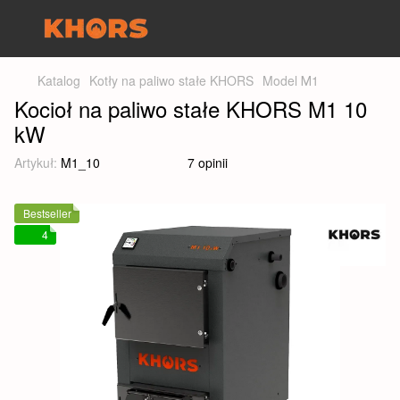
Katalog
Kotły na paliwo stałe KHORS
Model М1
Kocioł na paliwo stałe KHORS M1 10
kW
Artykuł:
M1_10
7 opinii
Bestseller
4