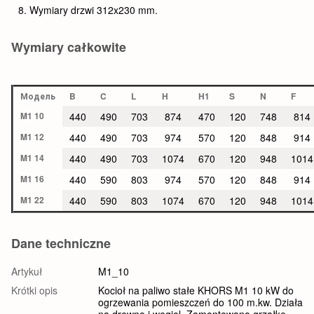
Wymiary drzwi 312x230 mm.
Wymiary całkowite
Модель
B
C
L
H
H1
S
N
F
M1 10
440
490
703
874
470
120
748
814
M1 12
440
490
703
974
570
120
848
914
M1 14
440
490
703
1074
670
120
948
1014
M1 16
440
590
803
974
570
120
848
914
M1 22
440
590
803
1074
670
120
948
1014
Dane techniczne
Artykuł
M1_10
Krótki opis
Kocioł na paliwo stałe KHORS M1 10 kW do
ogrzewania pomieszczeń do 100 m.kw. Działa