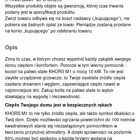
Wszystkie produkty objęte są gwarancją, której czas trwania
podany jest w specyfikacji produktu.
Zwrot towaru odbywa się na koszt nadawcy („kupującego”), nie
pobiera się żadnych opłat za towar. Pieniądze zostaną przelane
na konto „kupującego” po odebraniu towaru.
Opis
Zima to czas, w którym chcesz wypełnić każdy zakątek swojego
domu ciepłem i komfortem. Pomoże w tym wierny pomocnik -
kocioł na paliwo stałe KHORS M1 o mocy 10 kW. To nie jest
zwykłe urządzenie grzewcze, to Twoje osobiste źródło ciepła
zasilane drewnem i węglem, zapewniające ciepło nawet w
najzimniejsze dni. Zakup kotła na paliwo stałe to wybór
stawiający na wygodę i niezawodność.
Ciepło Twojego domu jest w bezpiecznych rękach
KHORS M1 to nie tylko źródło ciepła, ale także symbol dbałości o
Twój dom. Dzięki możliwości ogrzania powierzchni do 100 metrów
kwadratowych stanie się niezastąpionym pomocnikiem w
tworzeniu przytulnej atmosfery. A dzięki sprawności na poziomie
83% możesz być spokojny o każdą hrywny wydaną na