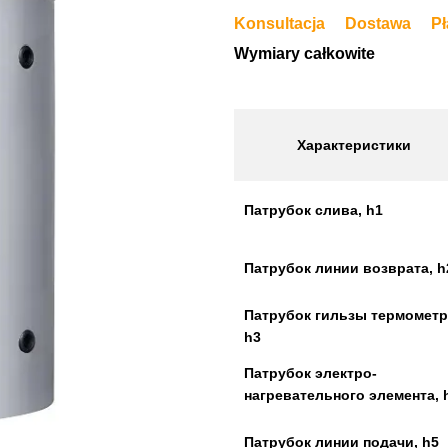
Konsultacja
Dostawa
Pł
Wymiary całkowite
Характеристики
Патрубок слива, h1
Патрубок линии возврата, h
Патрубок гильзы термометр
h3
Патрубок электро-
нагревательного элемента, 
Патрубок линии подачи, h5