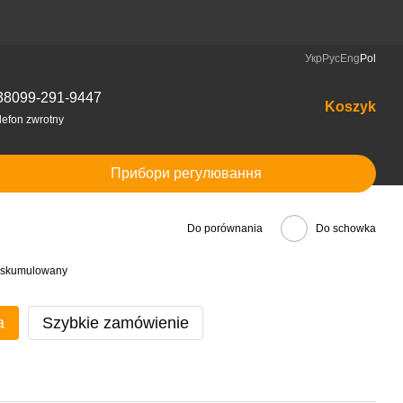
Укр
Рус
Eng
Pol
38099-291-9447
Koszyk
lefon zwrotny
Прибори регулювання
Do porównania
Do schowka
at skumulowany
a
Szybkie zamówienie