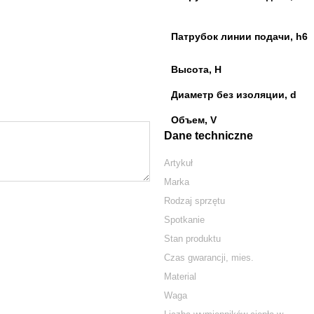
Патрубок линии подачи, h6
Высота, H
Диаметр без изоляции, d
Объем, V
Dane techniczne
Artykuł
Marka
Rodzaj sprzętu
Spotkanie
Stan produktu
Czas gwarancji, mies.
Material
Waga