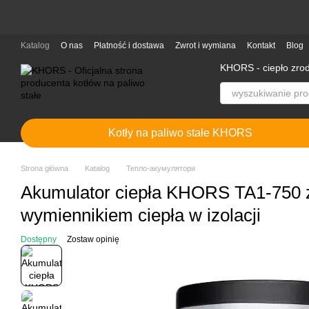
Przejdź do głównej treści
Katalog
O nas
Płatność i dostawa
Zwrot i wymiana
Kontakt
Blog
KHORS - ciepło zro
Kotły na paliwo stałe KHORS
Strona główna
Katalog
Тепло-акумулятори
Akumulator ciepła KHORS TA1-750 
wymiennikiem ciepła w izolacji
Dostępny
Zostaw opinię