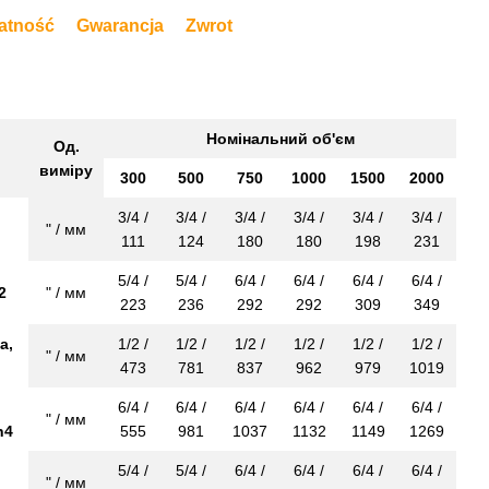
atność
Gwarancja
Zwrot
Номінальний об'єм
Од.
виміру
300
500
750
1000
1500
2000
3/4 /
3/4 /
3/4 /
3/4 /
3/4 /
3/4 /
" / мм
111
124
180
180
198
231
5/4 /
5/4 /
6/4 /
6/4 /
6/4 /
6/4 /
2
" / мм
223
236
292
292
309
349
а,
1/2 /
1/2 /
1/2 /
1/2 /
1/2 /
1/2 /
" / мм
473
781
837
962
979
1019
6/4 /
6/4 /
6/4 /
6/4 /
6/4 /
6/4 /
" / мм
h4
555
981
1037
1132
1149
1269
5/4 /
5/4 /
6/4 /
6/4 /
6/4 /
6/4 /
" / мм