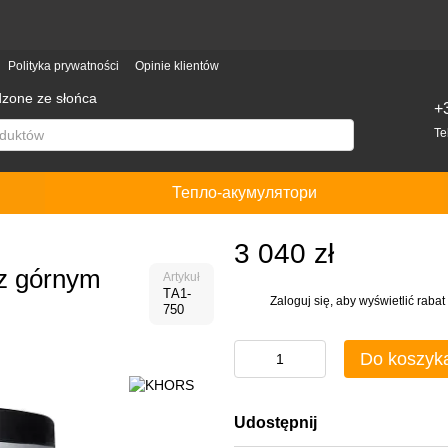
Polityka prywatności
Opinie klientów
dzone ze słońca
+
Te
Тепло-акумулятори
3 040 zł
z górnym
Artykuł
ТА1-
Zaloguj się
, aby wyświetlić rab
%
750
Do koszyk
Udostępnij