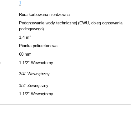
1
Rura karbowana nierdzewna
Podgrzewanie wody technicznej (CWU, obieg ogrzewania
podłogowego)
1,4 m²
Pianka poliuretanowa
60 mm
o
1 1/2" Wewnętrzny
3/4" Wewnętrzny
1/2" Zewnętrzny
1 1/2" Wewnętrzny