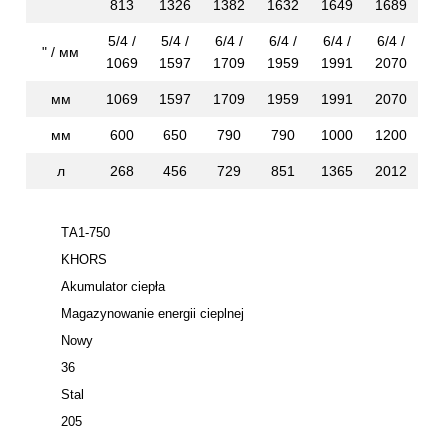
813
1326
1382
1632
1649
1689
5/4 /
5/4 /
6/4 /
6/4 /
6/4 /
6/4 /
" / мм
1069
1597
1709
1959
1991
2070
мм
1069
1597
1709
1959
1991
2070
мм
600
650
790
790
1000
1200
л
268
456
729
851
1365
2012
ТА1-750
KHORS
Akumulator ciepła
Magazynowanie energii cieplnej
Nowy
36
Stal
205