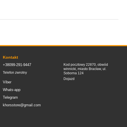
Kontakt
+38099-291-9447
Kod pocztowy 22870, obwód
winnicki, miasto Bracław, ul.
Telefon zwrotny
Soborna 124
Dojazd
Viber
Whats-app
Telegram
khorsstore@gmail.com