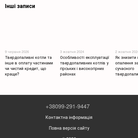
Інші записи
9 червня 2026
3 жовтня 2024
2 жовтня 202
Твердопаливні котли та
Особливості експлуатації
Як знизити
інше в оплату частинами
твердопаливних котлів у
опалення з
чи чистий кредит, що
гірських і високогірних
сучасного
краще?
районах
твердопали
+38099-291-9447
Контактна інформація
Повна версія сайту