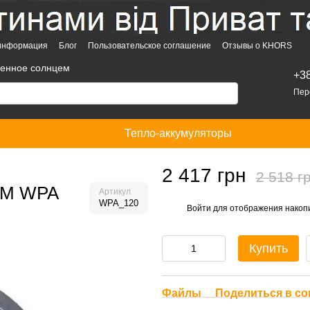
 информация
Блог
Пользовательское соглашение
Отзывы о KHORS
денное солнцем
+3
Пер
Тепло-аккумуляторы
2 417 грн
2 518 г
usM WPA
Артикул
WPA_120
Войти
для отображения накопи
%
Купить
Файлы
Поделиться в со