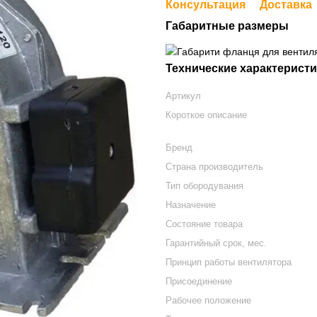
Консультация
Доставка
Габаритные размеры
Технические характерист
Артикул
Короткое описание
Бренд
Страна производитель
Тип обородувания
Назначение
Состояние товара
Гарантийный срок, мес.
Принцип работы вентилятора
Присоединение
Рабочее положение