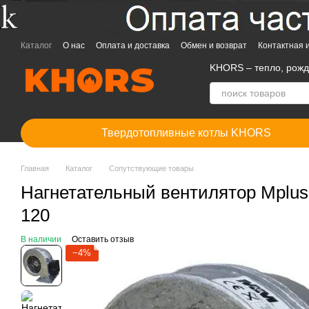
Перейти к основному контенту
Каталог
О нас
Оплата и доставка
Обмен и возврат
Контактная
KHORS – тепло, рож
Твердотопливные котлы KHORS
Главная
Каталог
Сопутствующие товары
Нагнетательный вентилятор Mpl
120
В наличии
Оставить отзыв
−4%