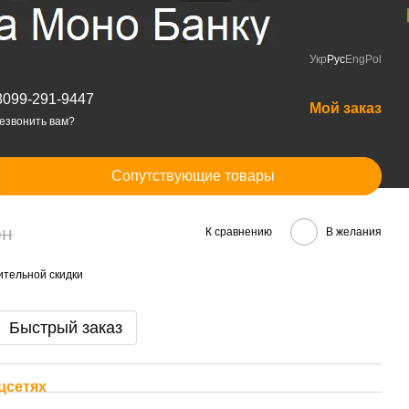
Укр
Рус
Eng
Pol
8099-291-9447
Мой заказ
езвонить вам?
Сопутствующие товары
рн
К сравнению
В желания
тельной скидки
Быстрый заказ
цсетях