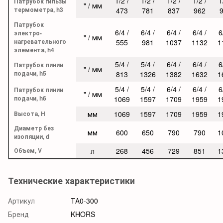
1/2 /
1/2 /
1/2 /
1/2 /
1
Патрубок гильзы
" / мм
термометра, h3
473
781
837
962
Патрубок
6/4 /
6/4 /
6/4 /
6/4 /
6
электро-
" / мм
нагревательного
555
981
1037
1132
1
элемента, h4
5/4 /
5/4 /
6/4 /
6/4 /
6
Патрубок линии
" / мм
подачи, h5
813
1326
1382
1632
1
5/4 /
5/4 /
6/4 /
6/4 /
6
Патрубок линии
" / мм
подачи, h6
1069
1597
1709
1959
1
Высота, H
мм
1069
1597
1709
1959
1
Диаметр без
мм
600
650
790
790
1
изоляции, d
Объем, V
л
268
456
729
851
1
Технические характеристики
Артикул
ТА0-300
Бренд
KHORS