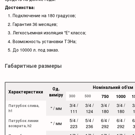
Достоинства:
Подключение на 180 градусов;
Гарантия 36 месяцев;
Легкосъемная изоляция "Е" класса;
Возможность установки ТЭНа;
До 10000 л. под заказ.
Габаритные размеры
Номінальний об'єм
Од.
Характеристики
виміру
300
500
750
1000
1
3/4 /
3/4 /
3/4 /
3/4 /
3
Патрубок слива,
" / мм
h1
111
124
180
180
5/4 /
5/4 /
6/4 /
6/4 /
6
Патрубок линии
" / мм
возврата, h2
223
236
292
292