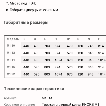
Место под ТЭН;
Габариты дверцы 312х230 мм.
Габаритные размеры
Модель
B
C
L
H
H1
S
N
F
M1 10
440
490
703
874
470
120
748
814
M1 12
440
490
703
974
570
120
848
914
M1 14
440
490
703
1074
670
120
948
1014
M1 16
440
590
803
974
570
120
848
914
M1 22
440
590
803
1074
670
120
948
1014
Технические характеристики
Артикул
M1_14
Короткое описание
Твердотопливный котел KHORS M1