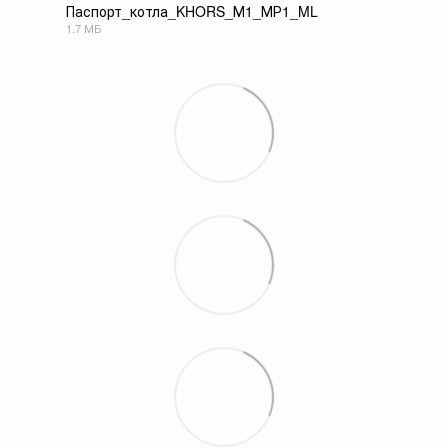
Паспорт_котла_KHORS_М1_МР1_ML
1.7 МБ
PDF