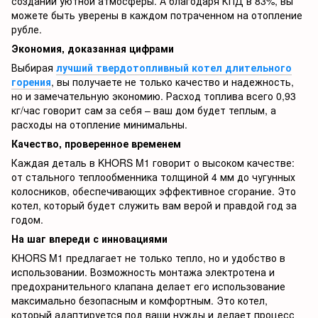
создании уютной атмосферы. А благодаря КПД в 83%, вы
можете быть уверены в каждом потраченном на отопление
рубле.
Экономия, доказанная цифрами
Выбирая
лучший твердотопливный котел длительного
горения
, вы получаете не только качество и надежность,
но и замечательную экономию. Расход топлива всего 0,93
кг/час говорит сам за себя – ваш дом будет теплым, а
расходы на отопление минимальны.
Качество, проверенное временем
Каждая деталь в KHORS M1 говорит о высоком качестве:
от стального теплообменника толщиной 4 мм до чугунных
колосников, обеспечивающих эффективное сгорание. Это
котел, который будет служить вам верой и правдой год за
годом.
На шаг впереди с инновациями
KHORS M1 предлагает не только тепло, но и удобство в
использовании. Возможность монтажа электротена и
предохранительного клапана делает его использование
максимально безопасным и комфортным. Это котел,
который адаптируется под ваши нужды и делает процесс