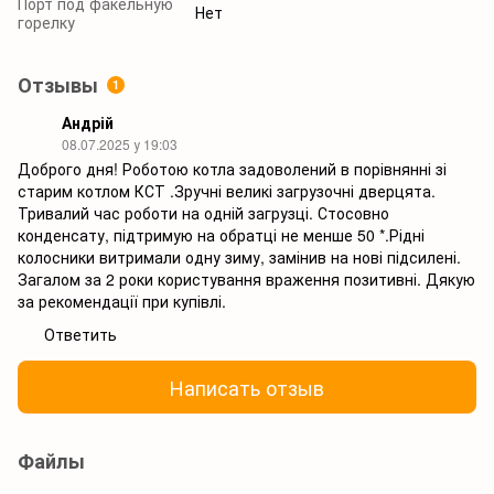
Порт под факельную
Нет
горелку
Отзывы
1
Андрій
08.07.2025 у 19:03
Доброго дня! Роботою котла задоволений в порівнянні зі
старим котлом КСТ .Зручні великі загрузочні дверцята.
Тривалий час роботи на одній загрузці. Стосовно
конденсату, підтримую на обратці не менше 50 *.Рідні
колосники витримали одну зиму, замінив на нові підсилені.
Загалом за 2 роки користування враження позитивні. Дякую
за рекомендації при купівлі.
Ответить
Написать отзыв
Файлы