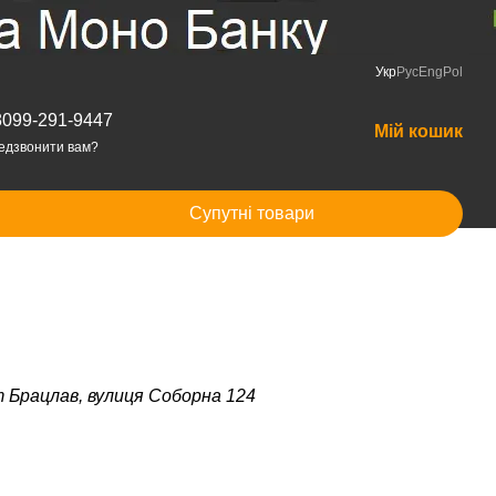
Укр
Рус
Eng
Pol
8099-291-9447
Мій кошик
едзвонити вам?
Супутні товари
т Брацлав, вулиця Соборна 124