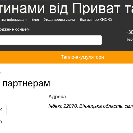
ктна інформація
Блог
Угода користувача
Відгуки про KHORS
оджене сонцем
+3
Пер
Тепло-акумулятори
м
 партнерам
Адреса
Індекс 22870, Вінницька область, см
к
m