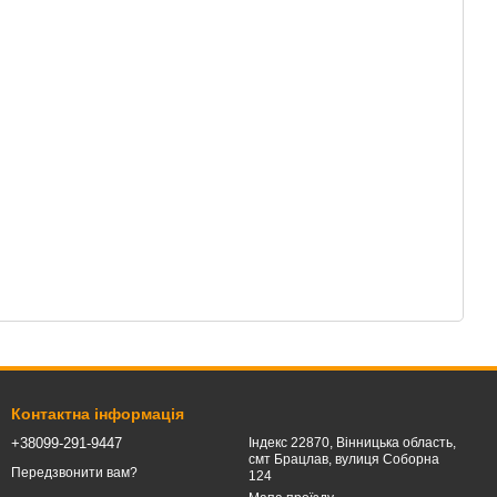
Контактна інформація
+38099-291-9447
Індекс 22870, Вінницька область,
смт Брацлав, вулиця Соборна
Передзвонити вам?
124