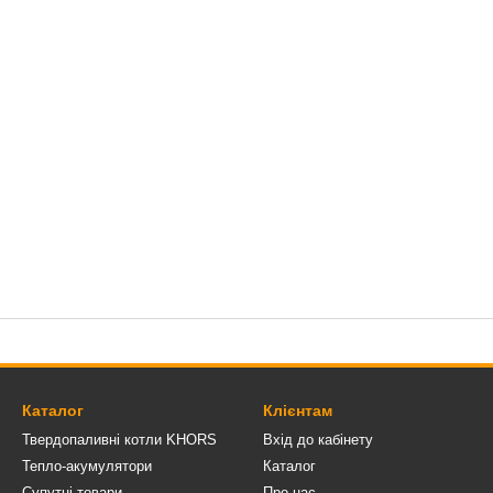
Каталог
Клієнтам
Твердопаливні котли KHORS
Вхід до кабінету
Тепло-акумулятори
Каталог
Супутні товари
Про нас