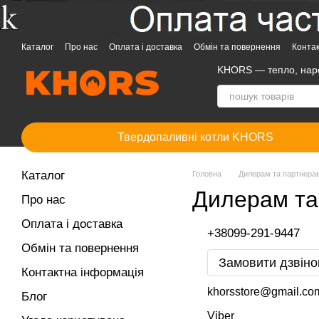
Перейти до основного контенту
Каталог
Про нас
Оплата і доставка
Обмін та повернення
Конта
KHORS — тепло, нар
Твердопаливні котли KHORS
Каталог
Головна
Дилерам та партнера
Дилерам та
Про нас
Оплата і доставка
+38099-291-9447
Обмін та повернення
Замовити дзвіно
Контактна інформація
khorsstore@gmail.co
Блог
Viber